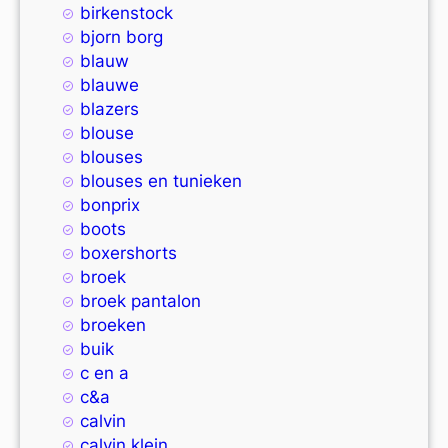
birkenstock
bjorn borg
blauw
blauwe
blazers
blouse
blouses
blouses en tunieken
bonprix
boots
boxershorts
broek
broek pantalon
broeken
buik
c en a
c&a
calvin
calvin klein