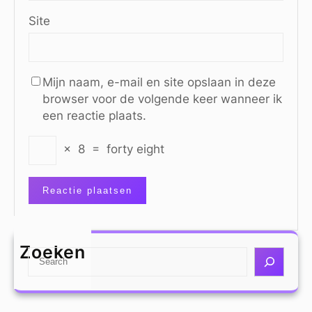
Site
Mijn naam, e-mail en site opslaan in deze
browser voor de volgende keer wanneer ik
een reactie plaats.
×
8
=
forty eight
Zoeken
S
e
a
r