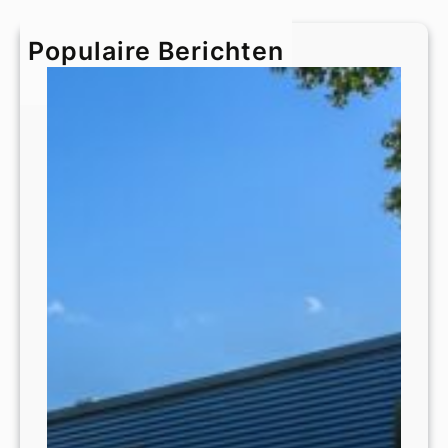
c
h
Populaire Berichten