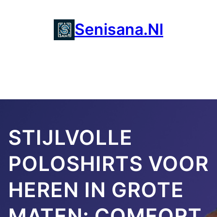
Ga
naar
Senisana.nl
de
inhoud
STIJLVOLLE
POLOSHIRTS VOOR
HEREN IN GROTE
MATEN: COMFORT