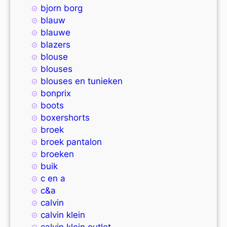
bjorn borg
blauw
blauwe
blazers
blouse
blouses
blouses en tunieken
bonprix
boots
boxershorts
broek
broek pantalon
broeken
buik
c en a
c&a
calvin
calvin klein
calvin klein outlet