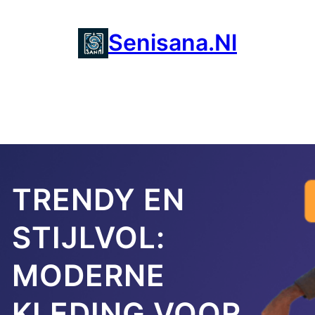
Ga
naar
Senisana.nl
de
inhoud
TRENDY EN
STIJLVOL:
MODERNE
KLEDING VOOR