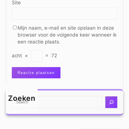
Site
Mijn naam, e-mail en site opslaan in deze
browser voor de volgende keer wanneer ik
een reactie plaats.
acht
×
=
72
Zoeken
S
e
a
r
c