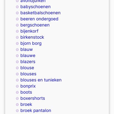
avondjurken
babyschoenen
basketbalschoenen
beeren ondergoed
bergschoenen
bijenkorf
birkenstock
bjorn borg
blauw
blauwe
blazers
blouse
blouses
blouses en tunieken
bonprix
boots
boxershorts
broek
broek pantalon