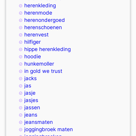
herenkleding
herenmode
herenondergoed
herenschoenen
herenvest
hilfiger
hippe herenkleding
hoodie
hunkemoller
in gold we trust
jacks
jas
jasje
jasjes
jassen
jeans
jeansmaten
joggingbroek maten