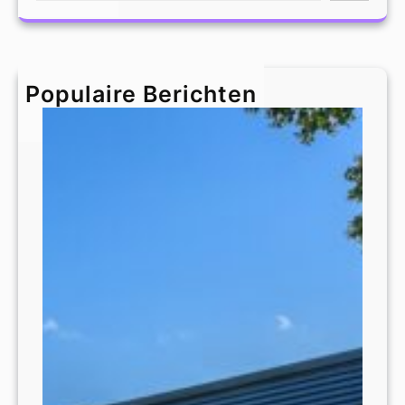
a
r
c
h
Populaire Berichten