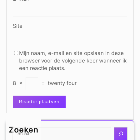
Site
Mijn naam, e-mail en site opslaan in deze
browser voor de volgende keer wanneer ik
een reactie plaats.
8
×
=
twenty four
Zoeken
S
e