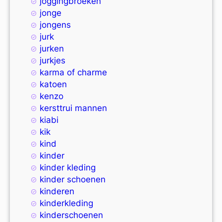
joggingbroeken
jonge
jongens
jurk
jurken
jurkjes
karma of charme
katoen
kenzo
kersttrui mannen
kiabi
kik
kind
kinder
kinder kleding
kinder schoenen
kinderen
kinderkleding
kinderschoenen