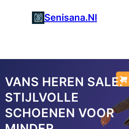
Ga
naar
Senisana.nl
de
inhoud
VANS HEREN SALE:
STIJLVOLLE
SCHOENEN VOOR
MINDER