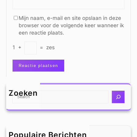
Mijn naam, e-mail en site opslaan in deze
browser voor de volgende keer wanneer ik
een reactie plaats.
1
+
=
zes
Zoeken
S
e
a
r
c
h
Populaire Berichten