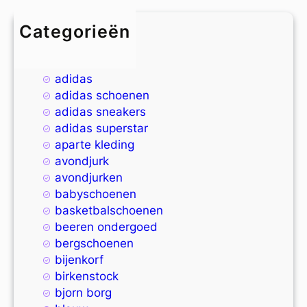
Categorieën
4xl
9xl
adidas
adidas schoenen
adidas sneakers
adidas superstar
aparte kleding
avondjurk
avondjurken
babyschoenen
basketbalschoenen
beeren ondergoed
bergschoenen
bijenkorf
birkenstock
bjorn borg