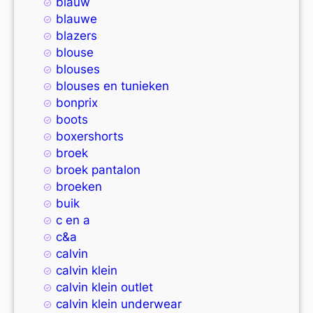
blauw
blauwe
blazers
blouse
blouses
blouses en tunieken
bonprix
boots
boxershorts
broek
broek pantalon
broeken
buik
c en a
c&a
calvin
calvin klein
calvin klein outlet
calvin klein underwear