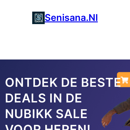
Ga
naar
Senisana.nl
de
inhoud
ONTDEK DE BESTE
DEALS IN DE
NUBIKK SALE
VOOR HEREN!