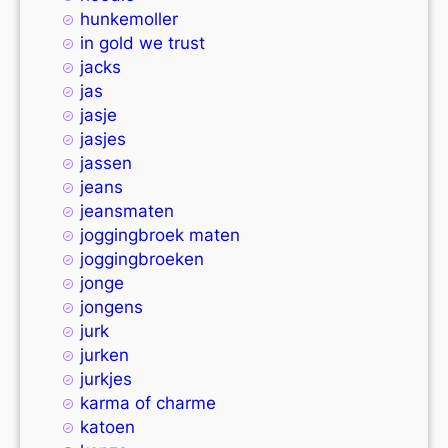
hunkemoller
in gold we trust
jacks
jas
jasje
jasjes
jassen
jeans
jeansmaten
joggingbroek maten
joggingbroeken
jonge
jongens
jurk
jurken
jurkjes
karma of charme
katoen