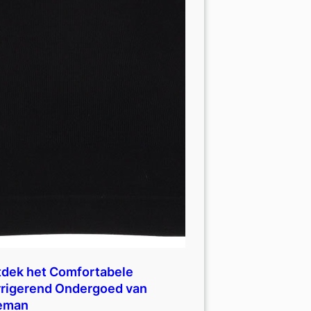
dek het Comfortabele
rigerend Ondergoed van
eman