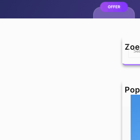
Zoe
S
e
a
r
c
h
Pop