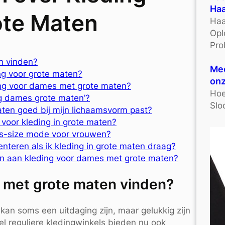
Haa
ote Maten
Haa
Opl
Pro
n vinden?
Mee
ng voor grote maten?
onz
eding voor dames met grote maten?
Hoe
ing dames grote maten’?
Slo
aten goed bij mijn lichaamsvorm past?
 voor kleding in grote maten?
lus-size mode voor vrouwen?
nteren als ik kleding in grote maten draag?
den aan kleding voor dames met grote maten?
s met grote maten vinden?
an soms een uitdaging zijn, maar gelukkig zijn
l reguliere kledingwinkels bieden nu ook