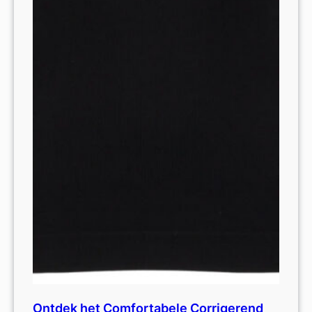
Ontdek het Comfortabele Corrigerend