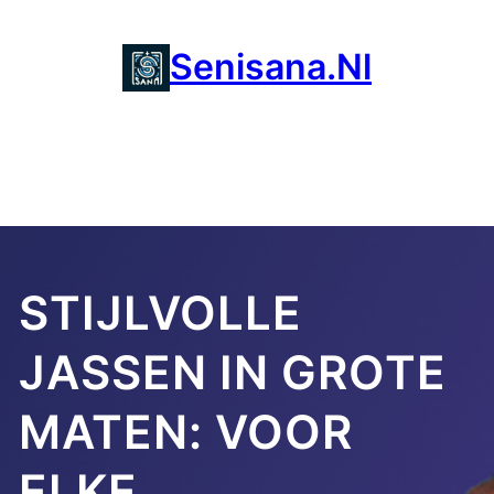
Ga
naar
Senisana.nl
de
inhoud
STIJLVOLLE
JASSEN IN GROTE
MATEN: VOOR
ELKE