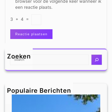
browser voor de volgende keer wanneer ik
een reactie plaats.
3
+
4
=
Zoeken
S
e
a
r
c
h
Populaire Berichten