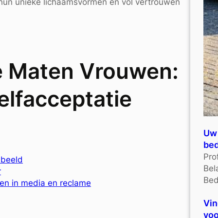
p hun unieke lichaamsvormen en vol vertrouwen
e Maten Vrouwen:
Zelfacceptatie
Uw 
bed
Pro
sbeeld
Bel
r
Bed
en in media en reclame
Vin
voo