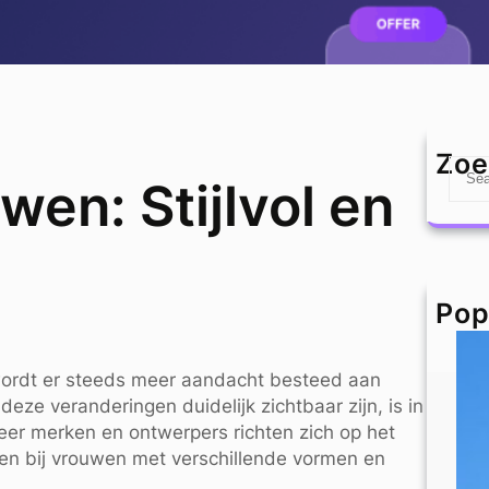
Zoe
S
en: Stijlvol en
e
a
r
c
h
Pop
ordt er steeds meer aandacht besteed aan
deze veranderingen duidelijk zichtbaar zijn, is in
r merken en ontwerpers richten zich op het
ssen bij vrouwen met verschillende vormen en