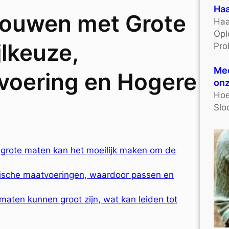
Haa
rouwen met Grote
Haa
Opl
jlkeuze,
Pro
Mee
tvoering en Hogere
onz
Hoe
Slo
 grote maten kan het moeilijk maken om de
ische maatvoeringen, waardoor passen en
 maten kunnen groot zijn, wat kan leiden tot