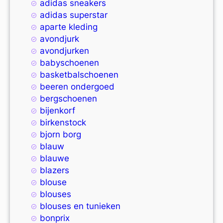
adidas sneakers
adidas superstar
aparte kleding
avondjurk
avondjurken
babyschoenen
basketbalschoenen
beeren ondergoed
bergschoenen
bijenkorf
birkenstock
bjorn borg
blauw
blauwe
blazers
blouse
blouses
blouses en tunieken
bonprix