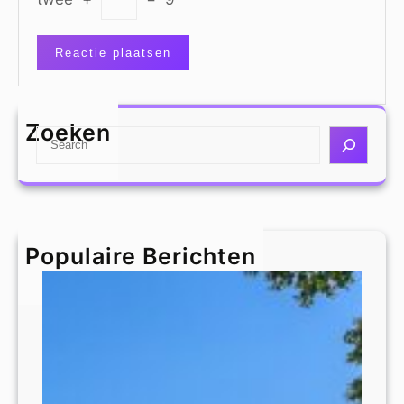
Zoeken
S
e
a
r
c
h
Populaire Berichten