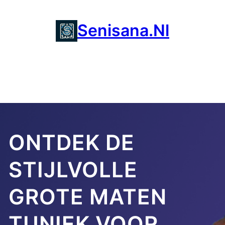
Ga
naar
Senisana.nl
de
inhoud
ONTDEK DE
STIJLVOLLE
GROTE MATEN
TUNIEK VOOR