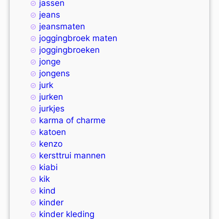
jassen
jeans
jeansmaten
joggingbroek maten
joggingbroeken
jonge
jongens
jurk
jurken
jurkjes
karma of charme
katoen
kenzo
kersttrui mannen
kiabi
kik
kind
kinder
kinder kleding