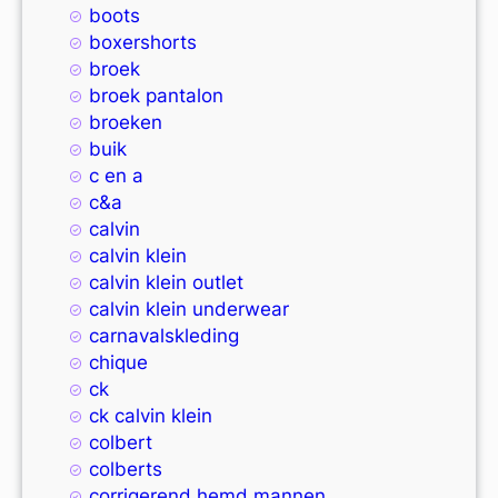
boots
boxershorts
broek
broek pantalon
broeken
buik
c en a
c&a
calvin
calvin klein
calvin klein outlet
calvin klein underwear
carnavalskleding
chique
ck
ck calvin klein
colbert
colberts
corrigerend hemd mannen