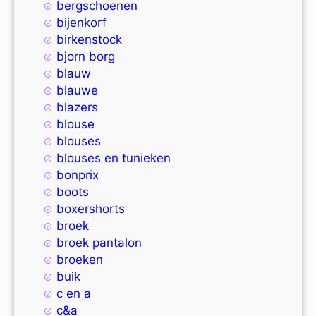
bergschoenen
bijenkorf
birkenstock
bjorn borg
blauw
blauwe
blazers
blouse
blouses
blouses en tunieken
bonprix
boots
boxershorts
broek
broek pantalon
broeken
buik
c en a
c&a