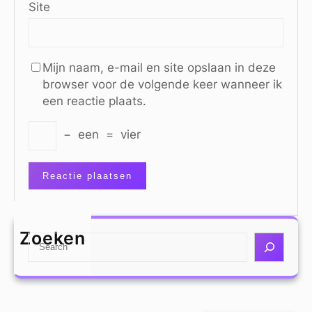
Site
Mijn naam, e-mail en site opslaan in deze
browser voor de volgende keer wanneer ik
een reactie plaats.
−
een
=
vier
Zoeken
S
e
a
r
c