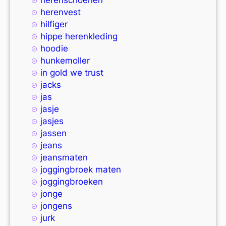
herenvest
hilfiger
hippe herenkleding
hoodie
hunkemoller
in gold we trust
jacks
jas
jasje
jasjes
jassen
jeans
jeansmaten
joggingbroek maten
joggingbroeken
jonge
jongens
jurk