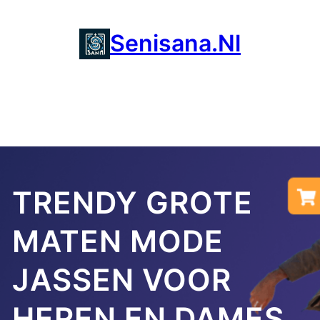
Ga
naar
Senisana.nl
de
inhoud
TRENDY GROTE
MATEN MODE
JASSEN VOOR
HEREN EN DAMES