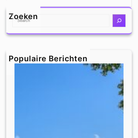
Zoeken
S
e
a
r
c
h
Populaire Berichten