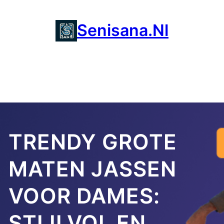
Ga
naar
Senisana.nl
de
inhoud
TRENDY GROTE
MATEN JASSEN
VOOR DAMES:
STIJLVOL EN