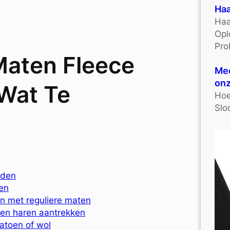
Haa
Haa
Opl
Pro
Maten Fleece
Mee
onz
 Wat Te
Hoe
Slo
eden
ken
en met reguliere maten
 en haren aantrekken
atoen of wol