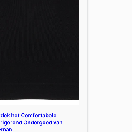
dek het Comfortabele
rigerend Ondergoed van
eman