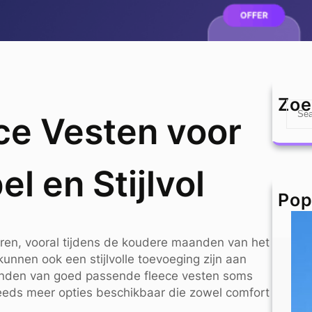
Zoe
S
ce Vesten voor
e
a
r
l en Stijlvol
c
h
Pop
heren, vooral tijdens de koudere maanden van het
unnen ook een stijlvolle toevoeging zijn aan
 vinden van goed passende fleece vesten soms
teeds meer opties beschikbaar die zowel comfort