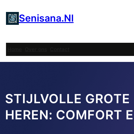
Ga
naar
Senisana.nl
de
inhoud
Home
Over ons
Contact
STIJLVOLLE GROTE
HEREN: COMFORT E