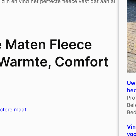
ijn en vind het perfecte fleece vest dat aan al
e Maten Fleece
 Warmte, Comfort
Uw 
bed
Pro
Bel
otere maat
Bed
Vin
voo