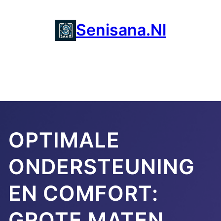
Ga
naar
Senisana.nl
de
inhoud
OPTIMALE
ONDERSTEUNING
EN COMFORT:
GROTE MATEN