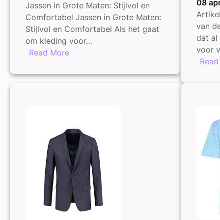
08 apr
Jassen in Grote Maten: Stijlvol en
Artike
Comfortabel Jassen in Grote Maten:
van de
Stijlvol en Comfortabel Als het gaat
dat a
om kleding voor…
voor v
:
Read More
Read
Stijlvolle
Jassen
in
Grote
Maten:
Voor
Elke
Gelegenheid
de
Perfecte
Keuze