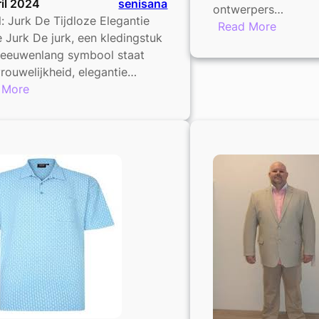
il 2024
senisana
ontwerpers…
l: Jurk De Tijdloze Elegantie
:
Read More
 Jurk De jurk, een kledingstuk
Ontdek
l eeuwenlang symbool staat
de
rouwelijkheid, elegantie…
Laatste
:
 More
Trends
De
in
Tijdloze
Seizoen
Elegantie
van
de
Jurk:
Een
Symbool
van
Vrouwelijkheid
en
Stijl