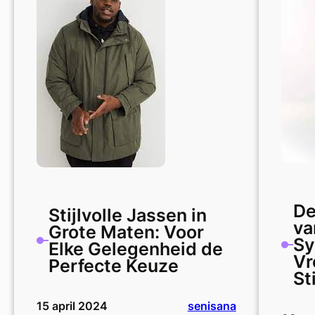
Bespaar
op
Stijlvolle
Poloshirts
De
Stijlvolle Jassen in
va
Grote Maten: Voor
Sy
Elke Gelegenheid de
Vr
Perfecte Keuze
Sti
15 april 2024
senisana