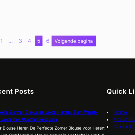
1
…
3
4
5
6
Volgende pagina
cent Posts
Quick L
lvolle Zomer Blouses voor Heren: Een Must-
Home
 voor het Warme Seizoen
About Us
Contact 
 Blouse Heren De Perfecte Zomer Blouse voor Heren: