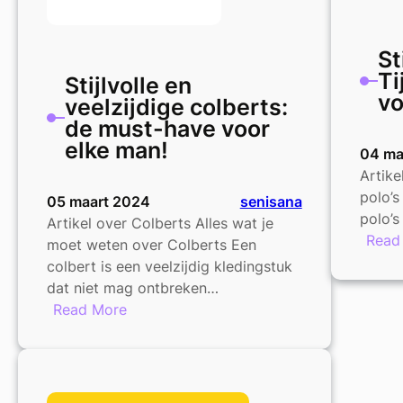
St
Ti
Stijlvolle en
vo
veelzijdige colberts:
de must-have voor
elke man!
04 ma
Artike
polo’s
05 maart 2024
senisana
polo’s
Artikel over Colberts Alles wat je
Read
moet weten over Colberts Een
colbert is een veelzijdig kledingstuk
dat niet mag ontbreken…
:
Read More
Stijlvolle
en
veelzijdige
colberts: