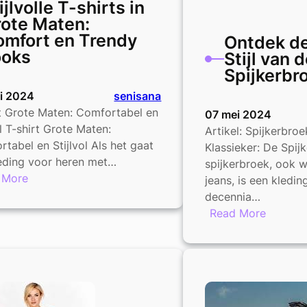
ijlvolle T-shirts in
ote Maten:
mfort en Trendy
Ontdek de
ooks
Stijl van 
Spijkerbr
ni 2024
senisana
t Grote Maten: Comfortabel en
07 mei 2024
ol T-shirt Grote Maten:
Artikel: Spijkerbro
tabel en Stijlvol Als het gaat
Klassieker: De Spij
eding voor heren met…
spijkerbroek, ook w
:
 More
jeans, is een kledin
Stijlvolle
decennia…
T-
:
Read More
shirts
Ontdek
in
de
Grote
Tijdloze
Maten:
Stijl
Comfort
van