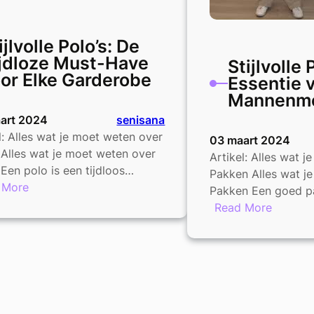
ijlvolle Polo’s: De
jdloze Must-Have
Stijlvolle
or Elke Garderobe
Essentie 
Mannenm
art 2024
senisana
l: Alles wat je moet weten over
03 maart 2024
 Alles wat je moet weten over
Artikel: Alles wat 
 Een polo is een tijdloos…
Pakken Alles wat j
:
 More
Pakken Een goed p
Stijlvolle
:
Read More
Polo’s:
Stijlvoll
De
Pakken:
Tijdloze
De
Must-
Essenti
Have
van
voor
Manne