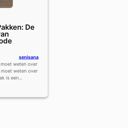
 Pakken: De
van
ode
senisana
je moet weten over
e moet weten over
ak is een…
e
e
nmode