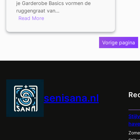
je Garderobe Basics vormen de
ruggengraat van…
:
Read More
De
Onmisbare
Rol
Vorige pagina
van
Basics
in
Jouw
Garderobe
Re
senisana.nl
Stij
have
Zomer