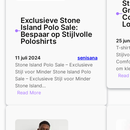
St
Gr
Co
Exclusieve Stone
L
Island Polo Sale:
Bespaar op Stijlvolle
Poloshirts
25 ju
T-shir
Stijlv
11 juli 2024
senisana
Comfor
Stone Island Polo Sale – Exclusieve
om kl
Stijl voor Minder Stone Island Polo
Read
Sale – Exclusieve Stijl voor Minder
Stone Island…
:
Read More
Exclusieve
Stone
Island
Polo
Sale: