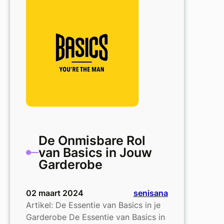
de
must-
have
voor
elke
man!
De Onmisbare Rol
van Basics in Jouw
Garderobe
02 maart 2024
senisana
Artikel: De Essentie van Basics in je
Garderobe De Essentie van Basics in