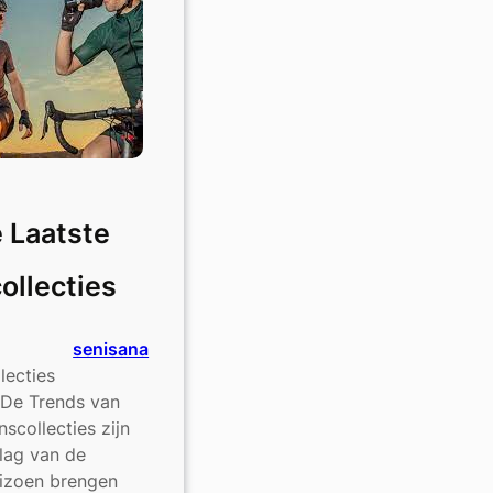
broek!
 Laatste
ollecties
senisana
lecties
 De Trends van
scollecties zijn
lag van de
eizoen brengen