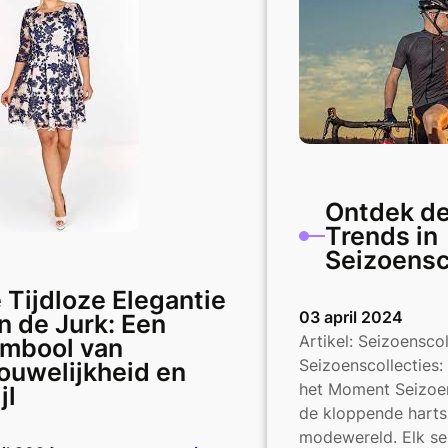
en
de
Trendy
Spijker
Looks
Ontdek de
Trends in
Seizoensc
 Tijdloze Elegantie
03 april 2024
n de Jurk: Een
Artikel: Seizoenscol
mbool van
Seizoenscollecties:
ouwelijkheid en
het Moment Seizoen
jl
de kloppende harts
modewereld. Elk s