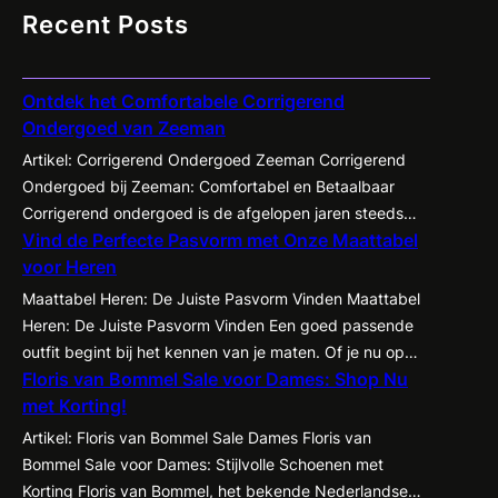
Recent Posts
Ontdek het Comfortabele Corrigerend
Ondergoed van Zeeman
Artikel: Corrigerend Ondergoed Zeeman Corrigerend
Ondergoed bij Zeeman: Comfortabel en Betaalbaar
Corrigerend ondergoed is de afgelopen jaren steeds
Vind de Perfecte Pasvorm met Onze Maattabel
populairder geworden onder zowel mannen als
voor Heren
vrouwen. Het biedt de mogelijkheid om je figuur op een
subtiele manier te accentueren en te corrigeren,
Maattabel Heren: De Juiste Pasvorm Vinden Maattabel
waardoor kleding beter tot zijn recht komt en je
Heren: De Juiste Pasvorm Vinden Een goed passende
zelfvertrouwen een boost krijgt. Een…
outfit begint bij het kennen van je maten. Of je nu op
Floris van Bommel Sale voor Dames: Shop Nu
zoek bent naar een nieuw pak, een casual shirt of een
met Korting!
paar jeans, het is essentieel om te weten welke maat
het beste bij jou past. Met de…
Artikel: Floris van Bommel Sale Dames Floris van
Bommel Sale voor Dames: Stijlvolle Schoenen met
Korting Floris van Bommel, het bekende Nederlandse