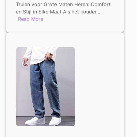
Truien voor Grote Maten Heren: Comfort
en Stijl in Elke Maat Als het kouder…
:
Read More
Trendy
truien
voor
grote
maten
heren:
comfort
en
stijl
in
elke
maat