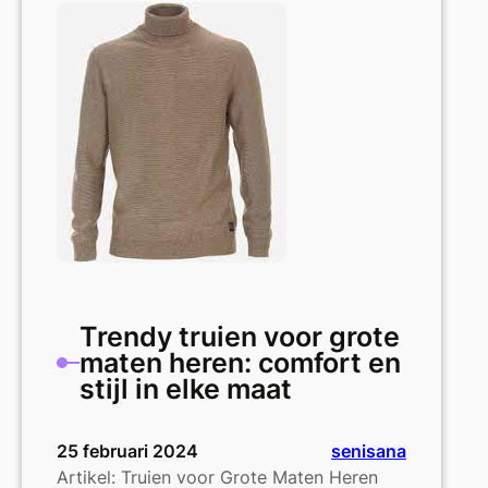
in
Grote
Maten
voor
Heren:
Comfort
en
Trendy
Looks
Trendy truien voor grote
maten heren: comfort en
stijl in elke maat
25 februari 2024
senisana
Artikel: Truien voor Grote Maten Heren