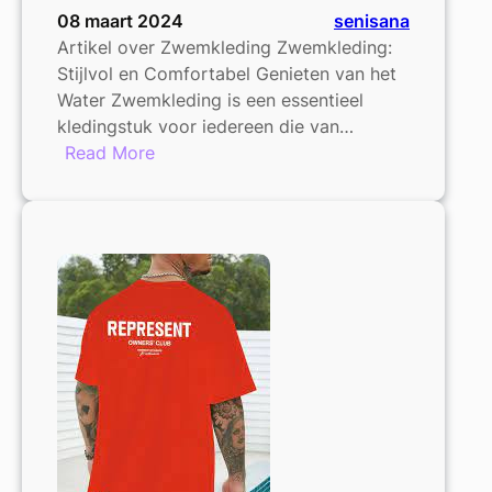
08 maart 2024
senisana
Artikel over Zwemkleding Zwemkleding:
Stijlvol en Comfortabel Genieten van het
Water Zwemkleding is een essentieel
kledingstuk voor iedereen die van…
:
Read More
Trendy
Zwemkleding:
Ontdek
de
Laatste
Modestijlen
voor
aan
het
Water