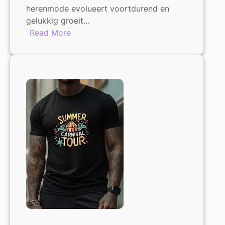
herenmode evolueert voortdurend en
gelukkig groeit…
:
Read More
Trendy
Modieuze
Plus
Size
Herenkleding:
Stijlvol
en
Comfortabel