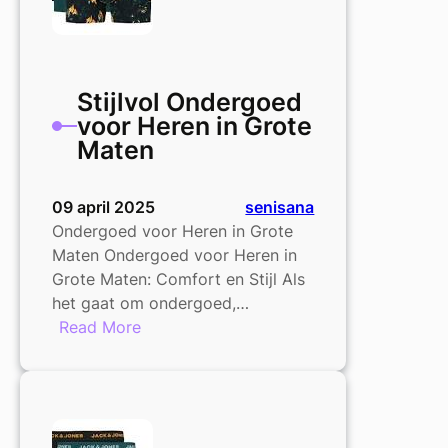
Heren
Ondergoed
Stijlvol Ondergoed
voor Heren in Grote
Maten
09 april 2025
senisana
Ondergoed voor Heren in Grote
Maten Ondergoed voor Heren in
Grote Maten: Comfort en Stijl Als
het gaat om ondergoed,…
:
Read More
Stijlvol
Ondergoed
voor
Heren
in