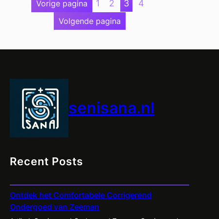
1
2
3
4
Vorige pagina
Heren
Volgende pagina
Sale:
Profiteer
Nu
van
Hoge
Kortingen!
senisana.nl
Recent Posts
Ontdek het Comfortabele Corrigerend
Ondergoed van Zeeman