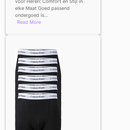
voor Heren: Comfort en Stijl in
elke Maat Goed passend
ondergoed is…
:
Read More
Stijlvol
Grote
Maten
Ondergoed
voor
Heren:
Comfort
en
Kwaliteit
in
elke
Maat