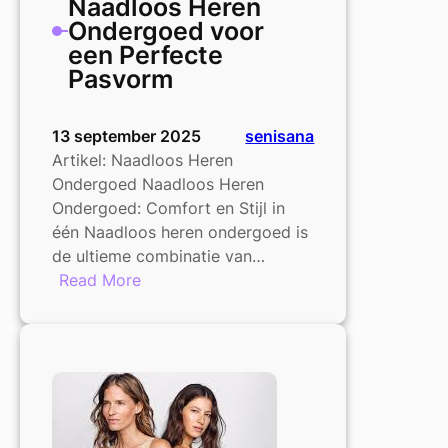
Naadloos Heren
Ontdek
Ondergoed voor
de
een Perfecte
Collectie
Pasvorm
bij
HEMA
13 september 2025
senisana
Artikel: Naadloos Heren
Ondergoed Naadloos Heren
Ondergoed: Comfort en Stijl in
één Naadloos heren ondergoed is
de ultieme combinatie van…
:
Read More
Ultiem
Comfort:
Naadloos
Heren
Ondergoed
voor
een