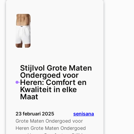
Heren
Ondergoed
in
Grote
Maten:
Comfort
en
Stijl
voor
Elke
Stijlvol Grote Maten
Man
Ondergoed voor
Heren: Comfort en
Kwaliteit in elke
Maat
23 februari 2025
senisana
Grote Maten Ondergoed voor
Heren Grote Maten Ondergoed