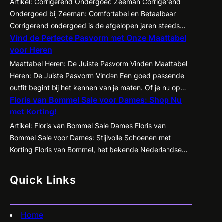
Artikel: Corrigerend Ondergoed Zeeman Corrigerend
Ondergoed bij Zeeman: Comfortabel en Betaalbaar
Corrigerend ondergoed is de afgelopen jaren steeds
Vind de Perfecte Pasvorm met Onze Maattabel
populairder geworden onder zowel mannen als
voor Heren
vrouwen. Het biedt de mogelijkheid om je figuur op een
subtiele manier te accentueren en te corrigeren,
Maattabel Heren: De Juiste Pasvorm Vinden Maattabel
waardoor kleding beter tot zijn recht komt en je
Heren: De Juiste Pasvorm Vinden Een goed passende
zelfvertrouwen een boost krijgt. Een…
outfit begint bij het kennen van je maten. Of je nu op
Floris van Bommel Sale voor Dames: Shop Nu
zoek bent naar een nieuw pak, een casual shirt of een
met Korting!
paar jeans, het is essentieel om te weten welke maat
het beste bij jou past. Met de…
Artikel: Floris van Bommel Sale Dames Floris van
Bommel Sale voor Dames: Stijlvolle Schoenen met
Korting Floris van Bommel, het bekende Nederlandse
schoenenmerk dat synoniem staat voor kwaliteit en
vakmanschap, heeft nu een geweldige sale voor
Quick Links
dames! Ben je op zoek naar stijlvolle en comfortabele
schoenen met een flinke korting? Dan is dit jouw kans…
Home