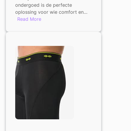
ondergoed is de perfecte
oplossing voor wie comfort en…
:
Read More
Ontdek
de
Magie
van
Onzichtbaar
Ondergoed:
Comfort
en
Stijl
in
één!