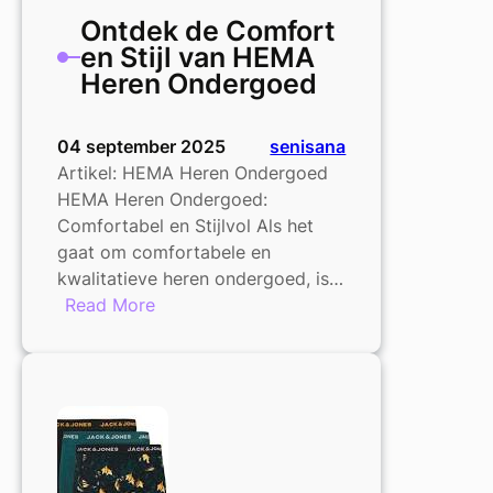
Ontdek de Comfort
en Stijl van HEMA
Heren Ondergoed
04 september 2025
senisana
Artikel: HEMA Heren Ondergoed
HEMA Heren Ondergoed:
Comfortabel en Stijlvol Als het
gaat om comfortabele en
kwalitatieve heren ondergoed, is…
:
Read More
Ontdek
de
Comfort
en
Stijl
van
HEMA