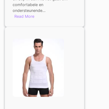
comfortabele en
ondersteunende…
:
Read More
Heren
Ondersteunende
Onderbroek:
Comfort
en
Stijl
in
één