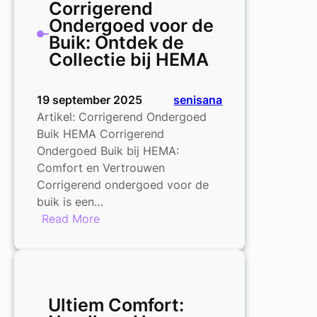
Corrigerend
Ondergoed
Ondergoed voor de
voor
Buik: Ontdek de
Mannen
Collectie bij HEMA
19 september 2025
senisana
Artikel: Corrigerend Ondergoed
Buik HEMA Corrigerend
Ondergoed Buik bij HEMA:
Comfort en Vertrouwen
Corrigerend ondergoed voor de
buik is een…
:
Read More
Corrigerend
Ondergoed
voor
de
Ultiem Comfort:
Buik: