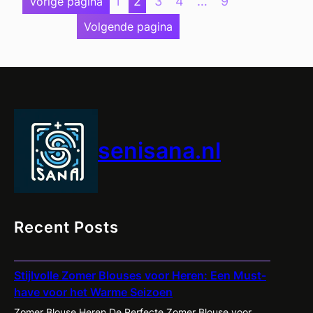
1
2
3
4
…
9
Vorige pagina
Kleding:
Volgende pagina
Stijlvol
en
Comfortabel
voor
Iedereen
senisana.nl
Recent Posts
Stijlvolle Zomer Blouses voor Heren: Een Must-
have voor het Warme Seizoen
Zomer Blouse Heren De Perfecte Zomer Blouse voor