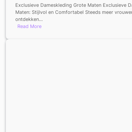
Exclusieve Dameskleding Grote Maten Exclusieve D
Maten: Stijlvol en Comfortabel Steeds meer vrouw
ontdekken…
:
Read More
Exclusieve
Dameskleding
in
Grote
Maten:
Stijlvolle
Mode
voor
Curvy
Vrouwen