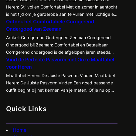
Heren: Stijlvol en Comfortabel Met de zomer in aantocht
is het tijd om je garderobe aan te vullen met luchtige en
Ontdek het Comfortabele Corrigerend
stijlvolle kledingstukken, waaronder de zomer blouse
Ondergoed van Zeeman
voor heren. Of je nu een dagje naar het strand gaat,
een zomerse barbecue bijwoont of gewoon op zoek
Artikel: Corrigerend Ondergoed Zeeman Corrigerend
bent…
Ondergoed bij Zeeman: Comfortabel en Betaalbaar
Corrigerend ondergoed is de afgelopen jaren steeds
Vind de Perfecte Pasvorm met Onze Maattabel
populairder geworden onder zowel mannen als
voor Heren
vrouwen. Het biedt de mogelijkheid om je figuur op een
subtiele manier te accentueren en te corrigeren,
Maattabel Heren: De Juiste Pasvorm Vinden Maattabel
waardoor kleding beter tot zijn recht komt en je
Heren: De Juiste Pasvorm Vinden Een goed passende
zelfvertrouwen een boost krijgt. Een…
outfit begint bij het kennen van je maten. Of je nu op
zoek bent naar een nieuw pak, een casual shirt of een
paar jeans, het is essentieel om te weten welke maat
Quick Links
het beste bij jou past. Met de…
Home