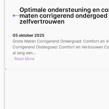
Optimale ondersteuning en co
maten corrigerend ondergoed
zelfvertrouwen
05 oktober 2025
Grote Maten Corrigerend Ondergoed: Comfort en V
Corrigerend Ondergoed: Comfort en Vertrouwen Co
al lang een…
:
Read More
Optimale
ondersteuning
en
comfort:
grote
maten
corrigerend
ondergoed