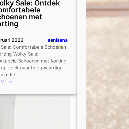
lky Sale: Ontdek
omfortabele
choenen met
rting
bruari 2026
senisana
 Sale: Comfortabele Schoenen
rting Wolky Sale:
rtabele Schoenen met Korting
e op zoek naar hoogwaardige
nen die…
:
 More
Wolky
Sale:
Ontdek
Comfortabele
Schoenen
met