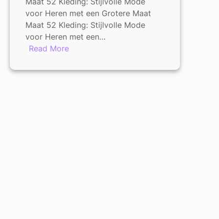
Maat 52 Kleding: Stijlvolle Mode
voor Heren met een Grotere Maat
Maat 52 Kleding: Stijlvolle Mode
voor Heren met een…
:
Read More
Ontdek
Stijlvolle
Maat
52
Kleding
voor
Heren
met
een
Grotere
Bouw