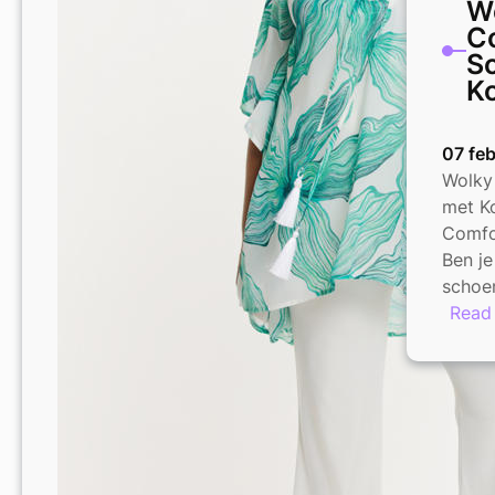
Wo
C
S
Ko
07 fe
Wolky
met Ko
Comfo
Ben j
schoe
Read