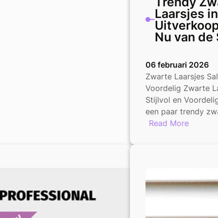
Trendy Zw
Laarsjes i
Uitverkoop
Nu van de 
06 februari 2026
Zwarte Laarsjes Sale
Voordelig Zwarte La
Stijlvol en Voordel
een paar trendy zw
:
Read More
Trendy
Zwarte
Laarsje
in
de
Uitverk
Profitee
Nu