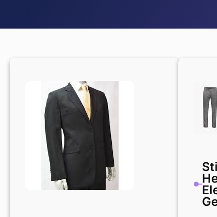
St
He
El
Ge