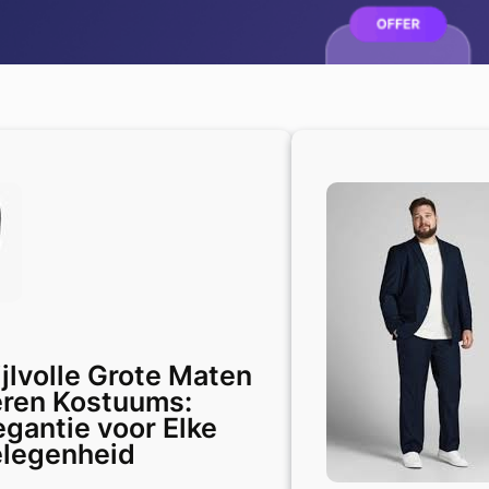
ijlvolle Grote Maten
ren Kostuums:
egantie voor Elke
legenheid