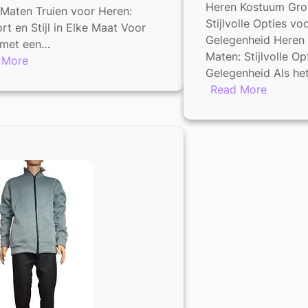
Heren Kostuum Gro
Maten Truien voor Heren:
Stijlvolle Opties vo
t en Stijl in Elke Maat Voor
Gelegenheid Heren
 met een…
Maten: Stijlvolle Op
:
 More
Gelegenheid Als he
Stijlvolle
:
Read More
grote
Stijlvoll
maten
Heren
truien
Kostuu
voor
in
heren:
Grote
comfort
Maten:
en
Ontdek
elegantie
de
in
Perfect
elke
Pasvor
maat