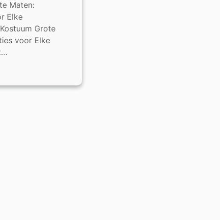
te Maten:
or Elke
 Kostuum Grote
ties voor Elke
t…
e
ms
e
m