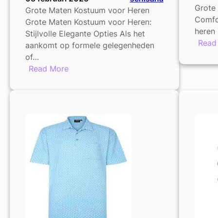
Grote 
Grote Maten Kostuum voor Heren
Comfor
Grote Maten Kostuum voor Heren:
heren
Stijlvolle Elegante Opties Als het
Read
aankomt op formele gelegenheden
of…
:
Read More
Stijlvolle
Grote
Maten
Kostuums
voor
Heren:
Elegantie
op
Maat