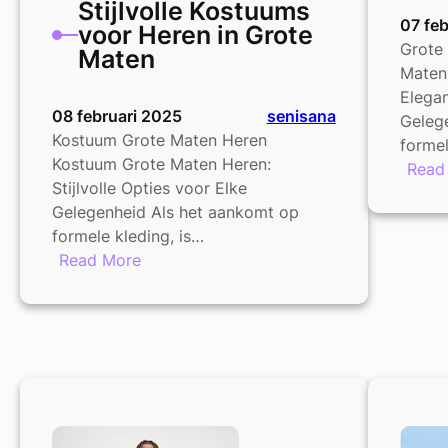
Stijlvolle Kostuums
07 fe
voor Heren in Grote
Grote
Maten
Maten 
Elegan
08 februari 2025
senisana
Geleg
Kostuum Grote Maten Heren
forme
Kostuum Grote Maten Heren:
Read
Stijlvolle Opties voor Elke
Gelegenheid Als het aankomt op
formele kleding, is…
:
Read More
Stijlvolle
Kostuums
voor
Heren
in
Grote
Maten